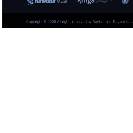
跳
至
内
容