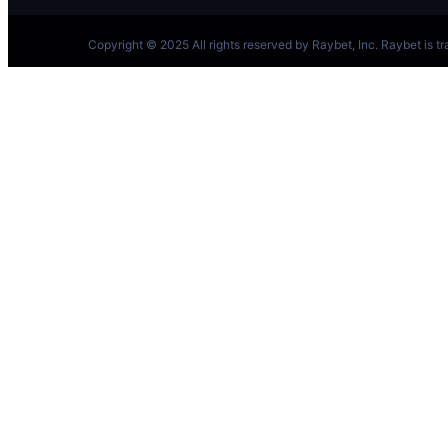
跳
至
内
容